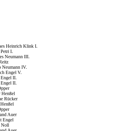
ch Klink I.
i I.
mann III.
tz
mann IV.
gel V.
l II.
l II.
per
nßel
ücker
nßel
per
 Auer
ngel
oll
 Auer