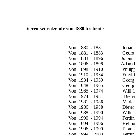
Vereinsvorsitzende von 1880 bis heute
Von 1880 - 1881 Johannes Heinri
Von 1881 - 1883 Georg Petr
Von 1883 - 1896 Johannes Neu
Von 1896 - 1898 Adam Rei
Von 1898 - 1910 Philipp Neu
Von 1910 - 1934 Friedrich En
Von 1934 - 1939 Georg Enge
Von 1948 - 1965 Georg Enge
Von 1965 - 1974 Willi Op
Von 1974 - 1981 Dieter He
Von 1981 - 1986 Marlene R
Von 1986 - 1988 Dieter He
Von 1988 - 1990 Willi Op
Von 1990 - 1994 Ferdinand
Von 1994 - 1996 Helmut E
Von 1996 - 1999 Eugen N
Von 1999 - 2003 Ferdinand